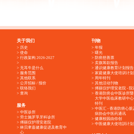
关于我们
刊物
历史
年报
使命
曙光
行政架构 2026-2027
防痨慈善票
卖旗筹款报告
无耳牛是什么
通识健康教育计划报告
服务范围
家庭健康大使培训计划
其他联系
周年特刊
公开招标 / 报价
其他活动刊物
联络我们
傅丽仪护理安老院 - 院
查询
香港防痨会中医诊所暨
大学中医临床教研中心
特刊
服务
中医汇 - 香港防痨心
中医诊所
病协会中医药通讯
劳士施罗孚牙科诊所
健康校园由你创
傅丽仪护理安老院
中医健康大使培訓计划
林贝聿嘉健康促进及教育中
心