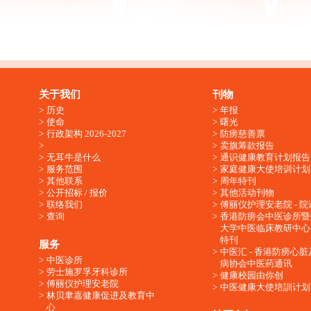
关于我们
刊物
历史
年报
使命
曙光
行政架构 2026-2027
防痨慈善票
卖旗筹款报告
无耳牛是什么
通识健康教育计划报告
服务范围
家庭健康大使培训计划
其他联系
周年特刊
公开招标 / 报价
其他活动刊物
联络我们
傅丽仪护理安老院 - 院
查询
香港防痨会中医诊所暨
大学中医临床教研中心
特刊
服务
中医汇 - 香港防痨心
中医诊所
病协会中医药通讯
劳士施罗孚牙科诊所
健康校园由你创
傅丽仪护理安老院
中医健康大使培訓计划
林贝聿嘉健康促进及教育中
心