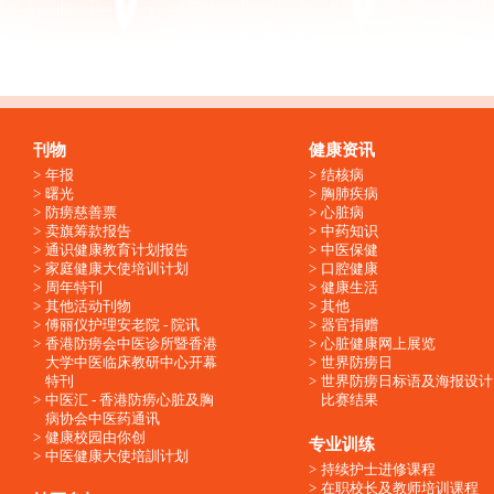
刊物
健康资讯
年报
结核病
曙光
胸肺疾病
防痨慈善票
心脏病
卖旗筹款报告
中药知识
通识健康教育计划报告
中医保健
家庭健康大使培训计划
口腔健康
周年特刊
健康生活
其他活动刊物
其他
傅丽仪护理安老院 - 院讯
器官捐赠
香港防痨会中医诊所暨香港
心脏健康网上展览
大学中医临床教研中心开幕
世界防痨日
特刊
世界防痨日标语及海报设计
中医汇 - 香港防痨心脏及胸
比赛结果
病协会中医药通讯
健康校园由你创
专业训练
中医健康大使培訓计划
持续护士进修课程
在职校长及教师培训课程