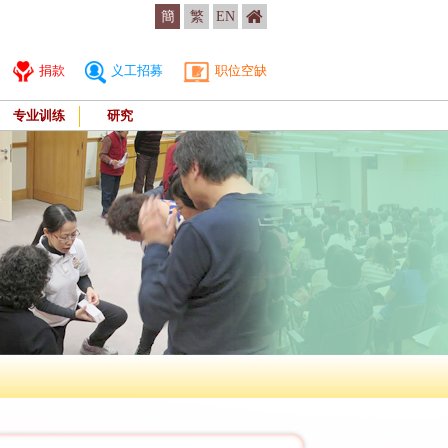
簡
繁
EN
捐款
义工招募
职位空缺
专业训练
研究