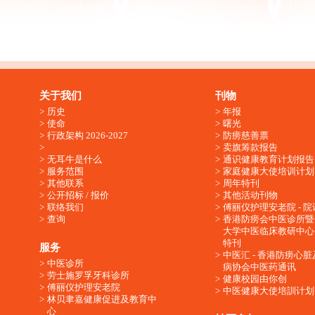
关于我们
刊物
历史
年报
使命
曙光
行政架构 2026-2027
防痨慈善票
卖旗筹款报告
无耳牛是什么
通识健康教育计划报告
服务范围
家庭健康大使培训计划
其他联系
周年特刊
公开招标 / 报价
其他活动刊物
联络我们
傅丽仪护理安老院 - 院
查询
香港防痨会中医诊所暨
大学中医临床教研中心
特刊
服务
中医汇 - 香港防痨心
中医诊所
病协会中医药通讯
劳士施罗孚牙科诊所
健康校园由你创
傅丽仪护理安老院
中医健康大使培訓计划
林贝聿嘉健康促进及教育中
心