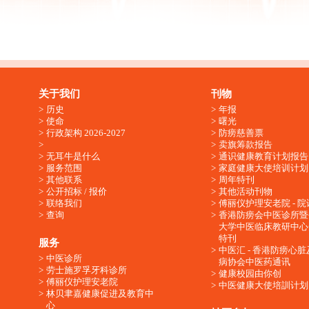
关于我们
刊物
历史
年报
使命
曙光
行政架构 2026-2027
防痨慈善票
卖旗筹款报告
无耳牛是什么
通识健康教育计划报告
服务范围
家庭健康大使培训计划
其他联系
周年特刊
公开招标 / 报价
其他活动刊物
联络我们
傅丽仪护理安老院 - 院
查询
香港防痨会中医诊所暨
大学中医临床教研中心
特刊
服务
中医汇 - 香港防痨心
中医诊所
病协会中医药通讯
劳士施罗孚牙科诊所
健康校园由你创
傅丽仪护理安老院
中医健康大使培訓计划
林贝聿嘉健康促进及教育中
心