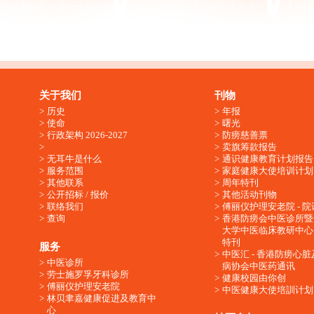
关于我们
刊物
历史
年报
使命
曙光
行政架构 2026-2027
防痨慈善票
卖旗筹款报告
无耳牛是什么
通识健康教育计划报告
服务范围
家庭健康大使培训计划
其他联系
周年特刊
公开招标 / 报价
其他活动刊物
联络我们
傅丽仪护理安老院 - 院
查询
香港防痨会中医诊所暨
大学中医临床教研中心
特刊
服务
中医汇 - 香港防痨心
中医诊所
病协会中医药通讯
劳士施罗孚牙科诊所
健康校园由你创
傅丽仪护理安老院
中医健康大使培訓计划
林贝聿嘉健康促进及教育中
心