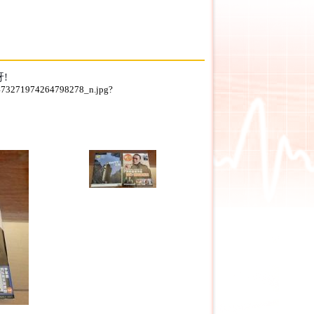
!
3_473271974264798278_n.jpg?