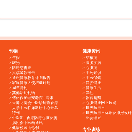
刊物
健康资讯
年报
结核病
曙光
胸肺疾病
防痨慈善票
心脏病
卖旗筹款报告
中药知识
通识健康教育计划报告
中医保健
家庭健康大使培训计划
口腔健康
周年特刊
健康生活
其他活动刊物
其他
傅丽仪护理安老院 - 院讯
器官捐赠
香港防痨会中医诊所暨香港
心脏健康网上展览
大学中医临床教研中心开幕
世界防痨日
特刊
世界防痨日标语及海报设计
中医汇 - 香港防痨心脏及胸
比赛结果
病协会中医药通讯
健康校园由你创
专业训练