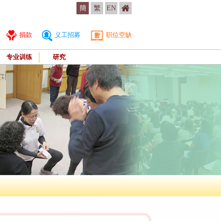
簡
繁
EN
捐款
义工招募
职位空缺
专业训练
研究