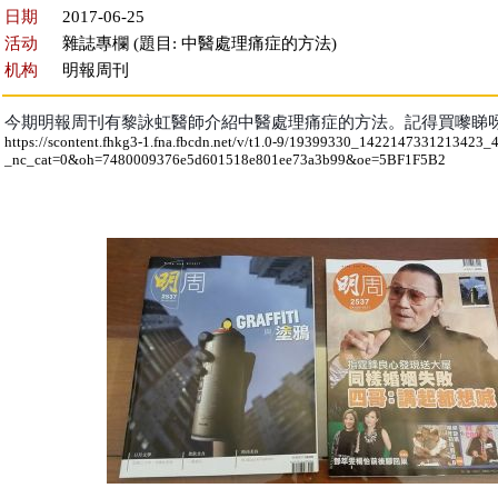
日期
2017-06-25
活动
雜誌專欄 (題目: 中醫處理痛症的方法)
机构
明報周刊
今期明報周刊有黎詠虹醫師介紹中醫處理痛症的方法。記得買嚟睇呀
https://scontent.fhkg3-1.fna.fbcdn.net/v/t1.0-9/19399330_142214733121342
_nc_cat=0&oh=7480009376e5d601518e801ee73a3b99&oe=5BF1F5B2