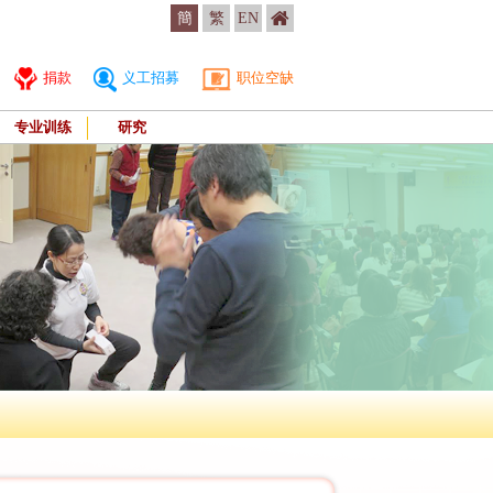
簡
繁
EN
捐款
义工招募
职位空缺
专业训练
研究