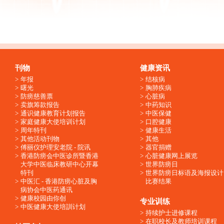
刊物
健康资讯
年报
结核病
曙光
胸肺疾病
防痨慈善票
心脏病
卖旗筹款报告
中药知识
通识健康教育计划报告
中医保健
家庭健康大使培训计划
口腔健康
周年特刊
健康生活
其他活动刊物
其他
傅丽仪护理安老院 - 院讯
器官捐赠
香港防痨会中医诊所暨香港
心脏健康网上展览
大学中医临床教研中心开幕
世界防痨日
特刊
世界防痨日标语及海报设计
中医汇 - 香港防痨心脏及胸
比赛结果
病协会中医药通讯
健康校园由你创
专业训练
中医健康大使培訓计划
持续护士进修课程
在职校长及教师培训课程