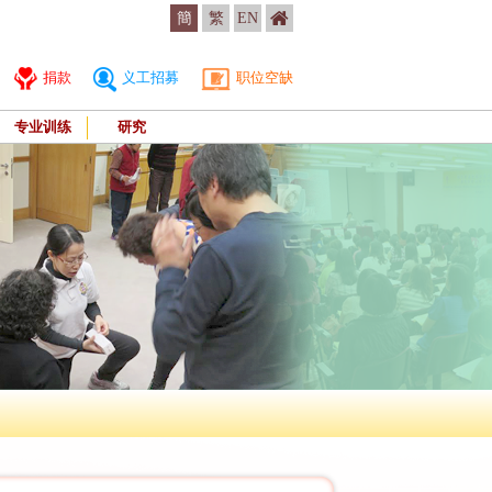
簡
繁
EN
捐款
义工招募
职位空缺
专业训练
研究