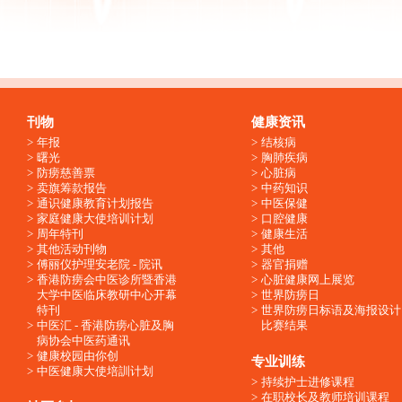
刊物
健康资讯
年报
结核病
曙光
胸肺疾病
防痨慈善票
心脏病
卖旗筹款报告
中药知识
通识健康教育计划报告
中医保健
家庭健康大使培训计划
口腔健康
周年特刊
健康生活
其他活动刊物
其他
傅丽仪护理安老院 - 院讯
器官捐赠
香港防痨会中医诊所暨香港
心脏健康网上展览
大学中医临床教研中心开幕
世界防痨日
特刊
世界防痨日标语及海报设计
中医汇 - 香港防痨心脏及胸
比赛结果
病协会中医药通讯
健康校园由你创
专业训练
中医健康大使培訓计划
持续护士进修课程
在职校长及教师培训课程