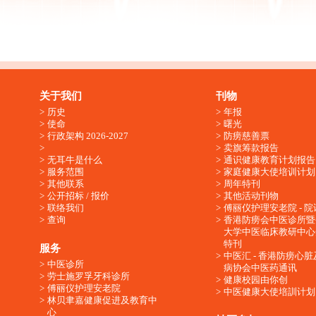
关于我们
刊物
历史
年报
使命
曙光
行政架构 2026-2027
防痨慈善票
卖旗筹款报告
无耳牛是什么
通识健康教育计划报告
服务范围
家庭健康大使培训计划
其他联系
周年特刊
公开招标 / 报价
其他活动刊物
联络我们
傅丽仪护理安老院 - 院
查询
香港防痨会中医诊所暨
大学中医临床教研中心
特刊
服务
中医汇 - 香港防痨心
中医诊所
病协会中医药通讯
劳士施罗孚牙科诊所
健康校园由你创
傅丽仪护理安老院
中医健康大使培訓计划
林贝聿嘉健康促进及教育中
心