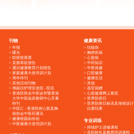
刊物
健康资讯
年报
结核病
曙光
胸肺疾病
防痨慈善票
心脏病
卖旗筹款报告
中药知识
通识健康教育计划报告
中医保健
家庭健康大使培训计划
口腔健康
周年特刊
健康生活
其他活动刊物
其他
傅丽仪护理安老院 - 院讯
器官捐赠
香港防痨会中医诊所暨香港
心脏健康网上展览
大学中医临床教研中心开幕
世界防痨日
特刊
世界防痨日标语及海报设计
中医汇 - 香港防痨心脏及胸
比赛结果
病协会中医药通讯
健康校园由你创
专业训练
中医健康大使培訓计划
持续护士进修课程
在职校长及教师培训课程