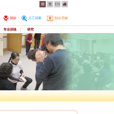
簡
繁
EN
捐款
义工招募
职位空缺
专业训练
研究