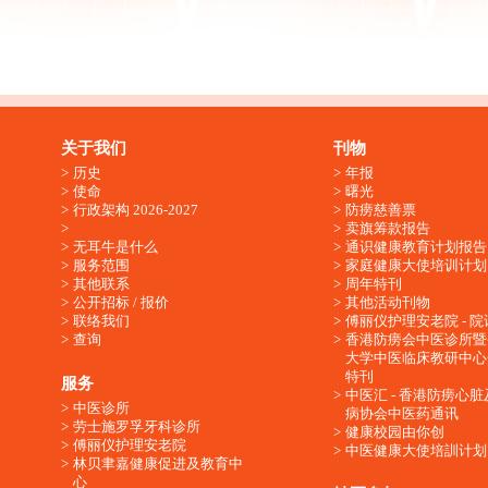
关于我们
刊物
历史
年报
使命
曙光
行政架构 2026-2027
防痨慈善票
卖旗筹款报告
无耳牛是什么
通识健康教育计划报告
服务范围
家庭健康大使培训计划
其他联系
周年特刊
公开招标 / 报价
其他活动刊物
联络我们
傅丽仪护理安老院 - 院
查询
香港防痨会中医诊所暨
大学中医临床教研中心
特刊
服务
中医汇 - 香港防痨心
中医诊所
病协会中医药通讯
劳士施罗孚牙科诊所
健康校园由你创
傅丽仪护理安老院
中医健康大使培訓计划
林贝聿嘉健康促进及教育中
心