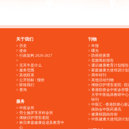
关于我们
刊物
历史
年报
使命
曙光
行政架构 2026-2027
防痨慈善票
卖旗筹款报告
无耳牛是什么
通识健康教育计划报告
服务范围
家庭健康大使培训计划
其他联系
周年特刊
公开招标 / 报价
其他活动刊物
联络我们
傅丽仪护理安老院 - 院
查询
香港防痨会中医诊所暨
大学中医临床教研中心
特刊
服务
中医汇 - 香港防痨心
中医诊所
病协会中医药通讯
劳士施罗孚牙科诊所
健康校园由你创
傅丽仪护理安老院
中医健康大使培訓计划
林贝聿嘉健康促进及教育中
心