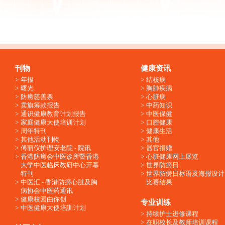
刊物
健康资讯
年报
结核病
曙光
胸肺疾病
防痨慈善票
心脏病
卖旗筹款报告
中药知识
通识健康教育计划报告
中医保健
家庭健康大使培训计划
口腔健康
周年特刊
健康生活
其他活动刊物
其他
傅丽仪护理安老院 - 院讯
器官捐赠
香港防痨会中医诊所暨香港
心脏健康网上展览
大学中医临床教研中心开幕
世界防痨日
特刊
世界防痨日标语及海报设计
中医汇 - 香港防痨心脏及胸
比赛结果
病协会中医药通讯
健康校园由你创
专业训练
中医健康大使培訓计划
持续护士进修课程
在职校长及教师培训课程