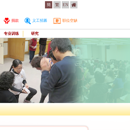
簡
繁
EN
捐款
义工招募
职位空缺
专业训练
研究