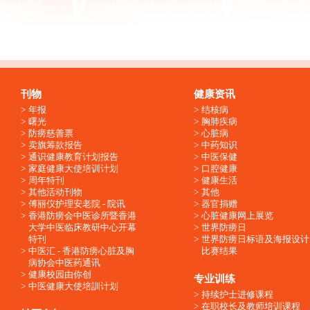
刊物
健康资讯
年报
结核病
曙光
胸肺疾病
防痨慈善票
心脏病
卖旗筹款报告
中药知识
通识健康教育计划报告
中医保健
家庭健康大使培训计划
口腔健康
周年特刊
健康生活
其他活动刊物
其他
傅丽仪护理安老院 - 院讯
器官捐赠
香港防痨会中医诊所暨香港
心脏健康网上展览
大学中医临床教研中心开幕
世界防痨日
特刊
世界防痨日标语及海报设计
中医汇 - 香港防痨心脏及胸
比赛结果
病协会中医药通讯
健康校园由你创
专业训练
中医健康大使培訓计划
持续护士进修课程
在职校长及教师培训课程