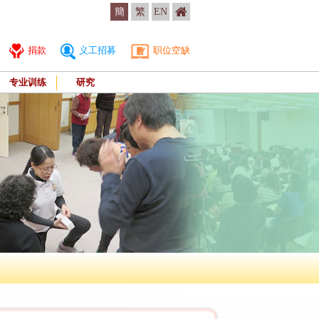
簡
繁
EN
捐款
义工招募
职位空缺
专业训练
研究