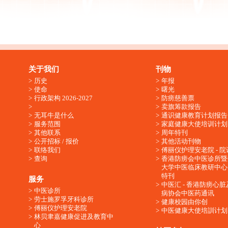
关于我们
刊物
历史
年报
使命
曙光
行政架构 2026-2027
防痨慈善票
卖旗筹款报告
无耳牛是什么
通识健康教育计划报告
服务范围
家庭健康大使培训计划
其他联系
周年特刊
公开招标 / 报价
其他活动刊物
联络我们
傅丽仪护理安老院 - 院
查询
香港防痨会中医诊所暨
大学中医临床教研中心
特刊
服务
中医汇 - 香港防痨心
中医诊所
病协会中医药通讯
劳士施罗孚牙科诊所
健康校园由你创
傅丽仪护理安老院
中医健康大使培訓计划
林贝聿嘉健康促进及教育中
心