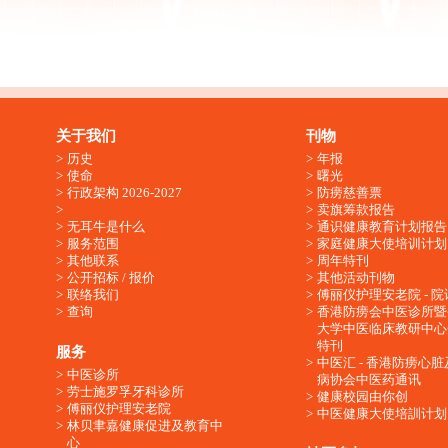
关于我们
刊物
历史
年报
使命
曙光
行政架构 2026-2027
防痨慈善票
卖旗筹款报告
无耳牛是什么
通识健康教育计划报告
服务范围
家庭健康大使培训计划
其他联系
周年特刊
公开招标 / 报价
其他活动刊物
联络我们
傅丽仪护理安老院 - 院
查询
香港防痨会中医诊所暨
大学中医临床教研中心
特刊
服务
中医汇 - 香港防痨心
中医诊所
病协会中医药通讯
劳士施罗孚牙科诊所
健康校园由你创
傅丽仪护理安老院
中医健康大使培訓计划
林贝聿嘉健康促进及教育中
心