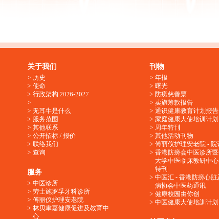
关于我们
刊物
历史
年报
使命
曙光
行政架构 2026-2027
防痨慈善票
卖旗筹款报告
无耳牛是什么
通识健康教育计划报告
服务范围
家庭健康大使培训计划
其他联系
周年特刊
公开招标 / 报价
其他活动刊物
联络我们
傅丽仪护理安老院 - 院
查询
香港防痨会中医诊所暨
大学中医临床教研中心
特刊
服务
中医汇 - 香港防痨心
中医诊所
病协会中医药通讯
劳士施罗孚牙科诊所
健康校园由你创
傅丽仪护理安老院
中医健康大使培訓计划
林贝聿嘉健康促进及教育中
心