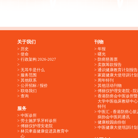
关于我们
刊物
历史
年报
使命
曙光
行政架构 2026-2027
防痨慈善票
卖旗筹款报告
无耳牛是什么
通识健康教育计划报告
服务范围
家庭健康大使培训计划
其他联系
周年特刊
公开招标 / 报价
其他活动刊物
联络我们
傅丽仪护理安老院 - 院
查询
香港防痨会中医诊所暨
大学中医临床教研中心
特刊
服务
中医汇 - 香港防痨心
中医诊所
病协会中医药通讯
劳士施罗孚牙科诊所
健康校园由你创
傅丽仪护理安老院
中医健康大使培訓计划
林贝聿嘉健康促进及教育中
心