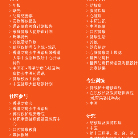
年报
结核病
曙光
胸肺疾病
防痨慈善票
心脏病
卖旗筹款报告
中药知识
通识健康教育计划报告
中医保健
家庭健康大使培训计划
口腔健康
周年特刊
健康生活
其他活动刊物
其他
傅丽仪护理安老院 - 院讯
器官捐赠
香港防痨会中医诊所暨香港
心脏健康网上展览
大学中医临床教研中心开幕
世界防痨日
特刊
世界防痨日标语及海报设计
中医汇 - 香港防痨心脏及胸
比赛结果
病协会中医药通讯
健康校园由你创
专业训练
中医健康大使培訓计划
持续护士进修课程
在职校长及教师培训课程
社区参与
(教育局委托举办)
香港防痨会
中医
香港防痨会中医诊所
傅丽仪护理安老院
研究
林贝聿嘉健康促进及教育中
结核病及胸肺疾病
心
中医
口腔健康教育
第十三屆港、澳、台、滬、
媒体报导