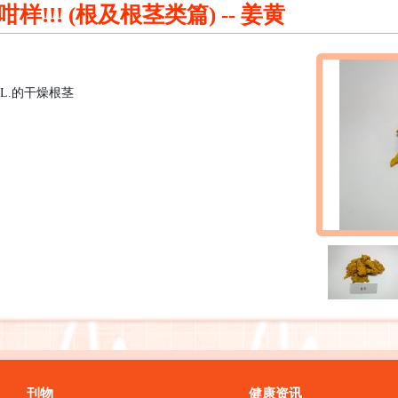
!!! (根及根茎类篇) -- 姜黄
 L.
的干燥根茎
刊物
健康资讯