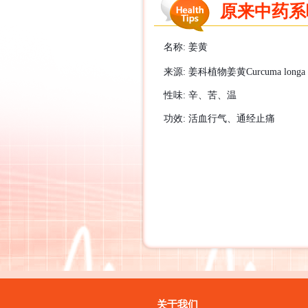
原来中药系咁样
名称
:
姜黄
来源
:
姜科植物姜黄
Curcuma longa
性味
:
辛、苦、温
功效
:
活血行气、通经止
痛
关于我们