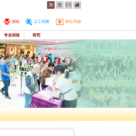
簡
繁
EN
捐款
义工招募
职位空缺
专业训练
研究