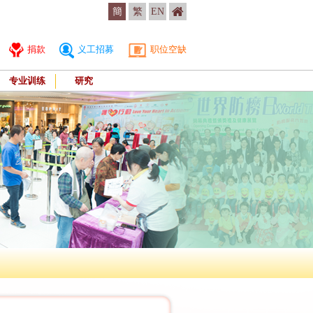
簡
繁
EN
捐款
义工招募
职位空缺
专业训练
研究