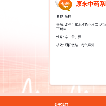
原来中药系咁样
名称
:
薤白
来源
:
多年生草本植物小根蒜
(Alli
下鳞茎。
性味
:
辛、苦、温
功效
:
通阳散结、行气导
滞
关于我们