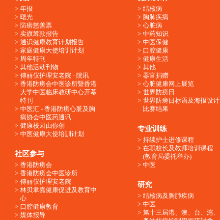
年报
结核病
曙光
胸肺疾病
防痨慈善票
心脏病
卖旗筹款报告
中药知识
通识健康教育计划报告
中医保健
家庭健康大使培训计划
口腔健康
周年特刊
健康生活
其他活动刊物
其他
傅丽仪护理安老院 - 院讯
器官捐赠
香港防痨会中医诊所暨香港
心脏健康网上展览
大学中医临床教研中心开幕
世界防痨日
特刊
世界防痨日标语及海报设计
中医汇 - 香港防痨心脏及胸
比赛结果
病协会中医药通讯
健康校园由你创
专业训练
中医健康大使培訓计划
持续护士进修课程
在职校长及教师培训课程
社区参与
(教育局委托举办)
香港防痨会
中医
香港防痨会中医诊所
傅丽仪护理安老院
研究
林贝聿嘉健康促进及教育中
结核病及胸肺疾病
心
中医
口腔健康教育
第十三屆港、澳、台、滬、
媒体报导