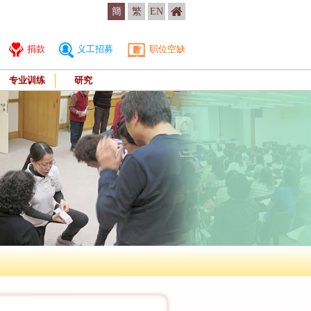
簡
繁
EN
捐款
义工招募
职位空缺
专业训练
研究