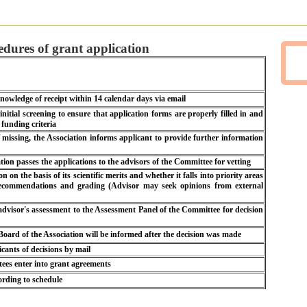
edures of grant application
nowledge of receipt within 14 calendar days via email
nitial screening to ensure that application forms are properly filled in and
 funding criteria
 missing, the Association informs applicant to provide further information
tion passes the applications to the advisors of the Committee for vetting
 on the basis of its scientific merits and whether it falls into priority areas
ecommendations and grading (Advisor may seek opinions from external
advisor's assessment to the Assessment Panel of the Committee for decision
ard of the Association will be informed after the decision was made
icants of decisions by mail
tees enter into grant agreements
rding to schedule