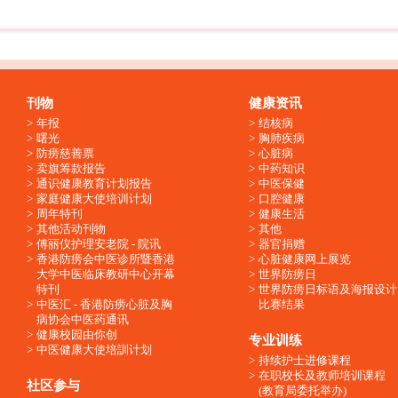
刊物
健康资讯
年报
结核病
曙光
胸肺疾病
防痨慈善票
心脏病
卖旗筹款报告
中药知识
通识健康教育计划报告
中医保健
家庭健康大使培训计划
口腔健康
周年特刊
健康生活
其他活动刊物
其他
傅丽仪护理安老院 - 院讯
器官捐赠
香港防痨会中医诊所暨香港
心脏健康网上展览
大学中医临床教研中心开幕
世界防痨日
特刊
世界防痨日标语及海报设计
中医汇 - 香港防痨心脏及胸
比赛结果
病协会中医药通讯
健康校园由你创
专业训练
中医健康大使培訓计划
持续护士进修课程
在职校长及教师培训课程
社区参与
(教育局委托举办)