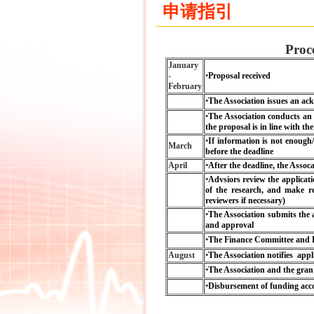
申请指引
Proc
January
-
•
Proposal received
February
•
The Association issues an ack
•
The Association conducts an i
the proposal is in line with the
•
If information is not enough/
March
before the deadline
April
•
After the deadline, the Assoca
•
Advsiors review the application
of the research, and make r
reviewers if necessary)
•
The Association submits the 
and approval
•
The Finance Committee and Bo
August
•
The Association notifies appl
•
The Association and the gran
•
Disbursement of funding acco