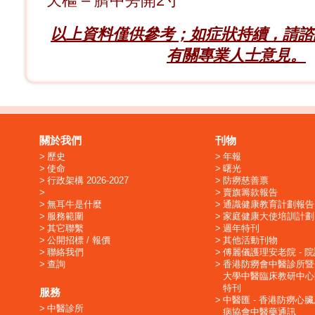
天樞 – 臍中旁開2寸
以上資料僅供參考；如症狀持續，請諮
有關專業人士意見。
關於我們
刊物
歷史
年報
使命
曙光
行政架構 2026-2027
防癆慈善票
賣旗籌款報告
無耳牛是什麼
通識健康教育計劃報告
服務範圍
家庭健康大使培訓計劃
其它聯繫
週年特刊
公開招標 / 報價
其他活動刊物
聯絡我們
傅麗儀護理安老院 - 
查詢
香港防癆會中醫診所暨
大學中醫臨床教研中心
特刊
服務
中醫匯 - 香港防癆心
中醫診所
病協會中醫藥通訊