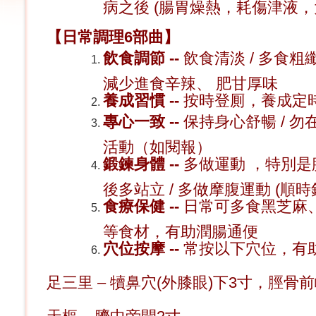
病之後 (腸胃燥熱，耗傷津液，
【日常調理6部曲】
飲食調節 --
飲食清淡 / 多食粗纖
減少進食辛辣、 肥甘厚味
養成習慣 --
按時登厠，養成定
專心一致 --
保持身心舒暢 / 
活動（如閱報）
鍛鍊身體 --
多做運動 ，特別是腹
後多站立 / 多做摩腹運動 (順時
食療保健 --
日常可多食黑芝麻
等食材，有助潤腸通便
穴位按摩 --
常按以下穴位，有
足三里 – 犢鼻穴(外膝眼)下3寸，脛骨