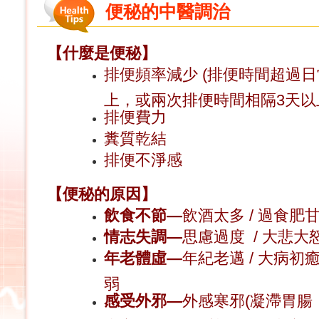
便秘的中醫調治
【什麼是便秘】
排便頻率減少 (排便時間超過日
上，或兩次排便時間相隔3天以
排便費力
糞質乾結
排便不淨感
【便秘的原因】
飲食不節—
飲酒太多 / 過食肥甘
情志失調—
思慮過度 / 大悲大怒
年老體虛—
年紀老邁 / 大病初癒 
弱
感受外邪—
外感寒邪(凝滯胃腸，傳