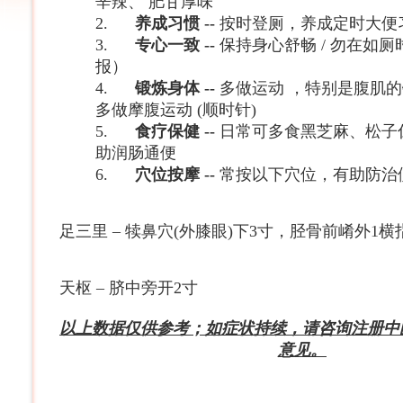
辛辣、
肥甘厚味
2.
养成习惯
--
按时登厕，养成定时大便
3.
专心一致
--
保持身心舒畅
/
勿在如厕
报）
4.
锻炼身体
--
多做运动
，特别是腹肌的
多做摩腹运动
(
顺时针
)
5.
食疗保健
--
日常可多食黑芝麻、松子
助润肠通便
6.
穴位按摩
--
常按以下穴位，有助防治
足三里
–
犊鼻穴
(
外膝眼
)
下
3
寸，胫骨前崤外
1
横
天枢
–
脐中旁开
2
寸
以上数据仅供参考；如症状持续，请咨询注册中
意见。