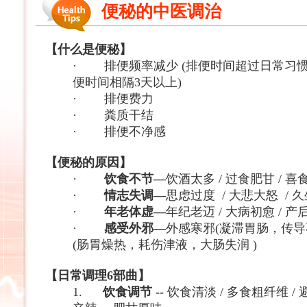
便秘的中医调治
【什么是便秘】
·
排便频率减少
(
排便时间超过日常习
便时间相隔
3
天以上
)
·
排便费力
·
粪质干结
·
排便不净感
【便秘的原因】
·
饮食不节
—
饮酒太多
/
过食肥甘
/
喜
·
情志失调
—
思虑过度
/
大悲大怒
/
久
·
年老体虚
—
年纪老迈
/
大病初愈
/
产
·
感受外邪
—
外感寒邪
(
凝滞胃肠，传导
(
肠胃燥热，耗伤津液，大肠失润
)
【日常调理
6
部曲】
1.
饮食调节
--
饮食清淡
/
多食粗纤维
/