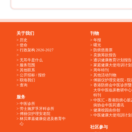
关于我们
刊物
历史
年报
使命
曙光
行政架构 2026-2027
防痨慈善票
卖旗筹款报告
无耳牛是什么
通识健康教育计划报告
服务范围
家庭健康大使培训计划
其他联系
周年特刊
公开招标 / 报价
其他活动刊物
联络我们
傅丽仪护理安老院 - 院
查询
香港防痨会中医诊所暨
大学中医临床教研中心
特刊
服务
中医汇 - 香港防痨心
中医诊所
病协会中医药通讯
劳士施罗孚牙科诊所
健康校园由你创
傅丽仪护理安老院
中医健康大使培訓计划
林贝聿嘉健康促进及教育中
心
社区参与