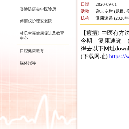
日期
2020-09-01
香港防痨会中医诊所
活动
杂志专栏 (题目: 
机构
复康速递 (2020
傅丽仪护理安老院
【痘痘! 中医有方
林贝聿嘉健康促进及教育
中心
今期「复康速递」(
得去以下网址down
口腔健康教育
(下载网址)
https:/
媒体报导