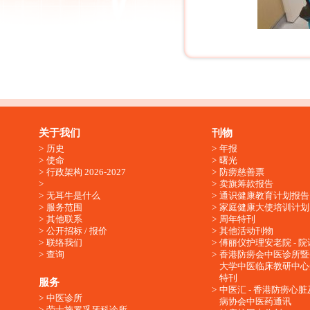
关于我们
刊物
历史
年报
使命
曙光
行政架构 2026-2027
防痨慈善票
卖旗筹款报告
无耳牛是什么
通识健康教育计划报告
服务范围
家庭健康大使培训计划
其他联系
周年特刊
公开招标 / 报价
其他活动刊物
联络我们
傅丽仪护理安老院 - 院
查询
香港防痨会中医诊所暨
大学中医临床教研中心
特刊
服务
中医汇 - 香港防痨心
中医诊所
病协会中医药通讯
劳士施罗孚牙科诊所