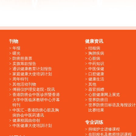
刊物
健康资讯
年报
结核病
曙光
胸肺疾病
防痨慈善票
心脏病
卖旗筹款报告
中药知识
通识健康教育计划报告
中医保健
家庭健康大使培训计划
口腔健康
周年特刊
健康生活
其他活动刊物
其他
傅丽仪护理安老院 - 院讯
器官捐赠
香港防痨会中医诊所暨香港
心脏健康网上展览
大学中医临床教研中心开幕
世界防痨日
特刊
世界防痨日标语及海报设计
中医汇 - 香港防痨心脏及胸
比赛结果
病协会中医药通讯
健康校园由你创
专业训练
中医健康大使培訓计划
持续护士进修课程
在职校长及教师培训课程