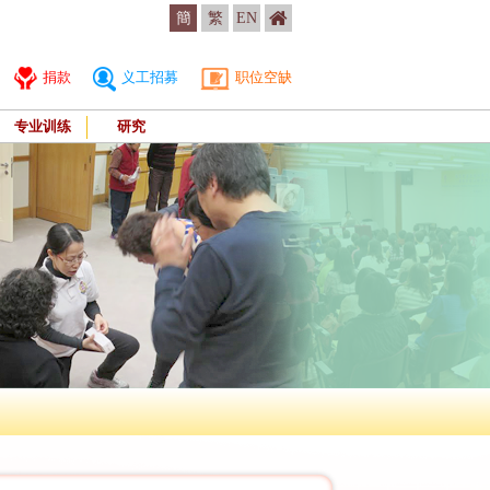
簡
繁
EN
捐款
义工招募
职位空缺
专业训练
研究