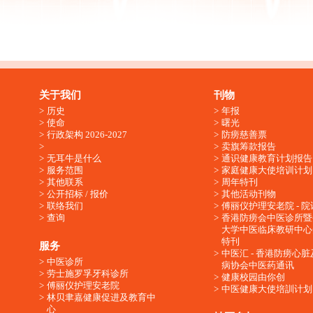
关于我们
刊物
历史
年报
使命
曙光
行政架构 2026-2027
防痨慈善票
卖旗筹款报告
无耳牛是什么
通识健康教育计划报告
服务范围
家庭健康大使培训计划
其他联系
周年特刊
公开招标 / 报价
其他活动刊物
联络我们
傅丽仪护理安老院 - 院
查询
香港防痨会中医诊所暨
大学中医临床教研中心
特刊
服务
中医汇 - 香港防痨心
中医诊所
病协会中医药通讯
劳士施罗孚牙科诊所
健康校园由你创
傅丽仪护理安老院
中医健康大使培訓计划
林贝聿嘉健康促进及教育中
心