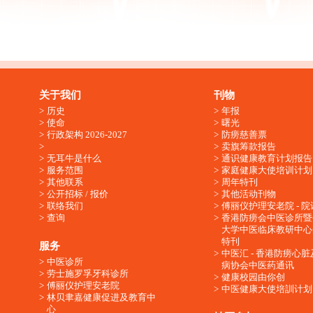
关于我们
刊物
历史
年报
使命
曙光
行政架构 2026-2027
防痨慈善票
卖旗筹款报告
无耳牛是什么
通识健康教育计划报告
服务范围
家庭健康大使培训计划
其他联系
周年特刊
公开招标 / 报价
其他活动刊物
联络我们
傅丽仪护理安老院 - 院
查询
香港防痨会中医诊所暨
大学中医临床教研中心
特刊
服务
中医汇 - 香港防痨心
中医诊所
病协会中医药通讯
劳士施罗孚牙科诊所
健康校园由你创
傅丽仪护理安老院
中医健康大使培訓计划
林贝聿嘉健康促进及教育中
心