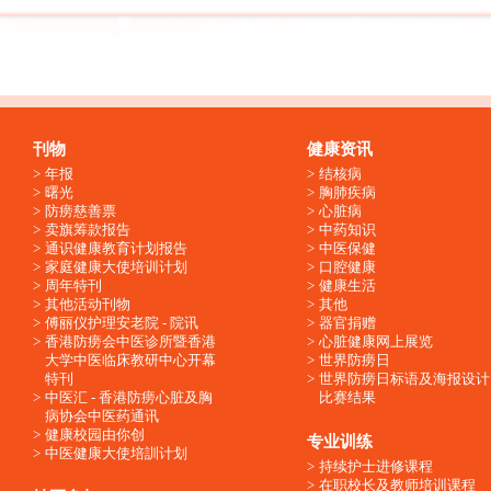
刊物
健康资讯
年报
结核病
曙光
胸肺疾病
防痨慈善票
心脏病
卖旗筹款报告
中药知识
通识健康教育计划报告
中医保健
家庭健康大使培训计划
口腔健康
周年特刊
健康生活
其他活动刊物
其他
傅丽仪护理安老院 - 院讯
器官捐赠
香港防痨会中医诊所暨香港
心脏健康网上展览
大学中医临床教研中心开幕
世界防痨日
特刊
世界防痨日标语及海报设计
中医汇 - 香港防痨心脏及胸
比赛结果
病协会中医药通讯
健康校园由你创
专业训练
中医健康大使培訓计划
持续护士进修课程
在职校长及教师培训课程