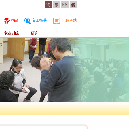
簡
繁
EN
捐款
义工招募
职位空缺
专业训练
研究